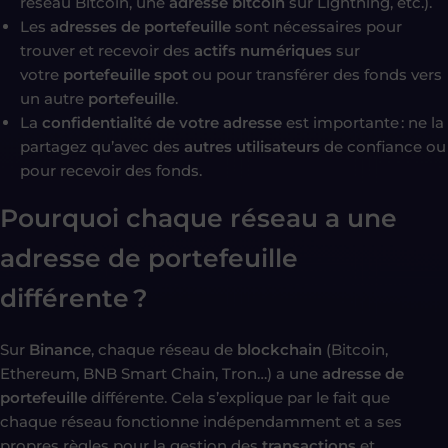
réseau Bitcoin, une
adresse bitcoin
sur Lightning, etc.).
Les
adresses de portefeuille
sont nécessaires pour
trouver et recevoir des
actifs numériques
sur
votre
portefeuille spot
ou pour transférer des fonds vers
un autre
portefeuille
.
La
confidentialité de votre adresse
est importante : ne la
partagez qu’avec des
autres utilisateurs
de confiance ou
pour recevoir des fonds.
Pourquoi chaque réseau a une
adresse de portefeuille
différente ?
Sur
Binance
, chaque réseau de
blockchain
(Bitcoin,
Ethereum, BNB Smart Chain, Tron…) a une
adresse de
portefeuille
différente. Cela s’explique par le fait que
chaque réseau fonctionne indépendamment et a ses
propres règles pour la gestion des
transactions
et