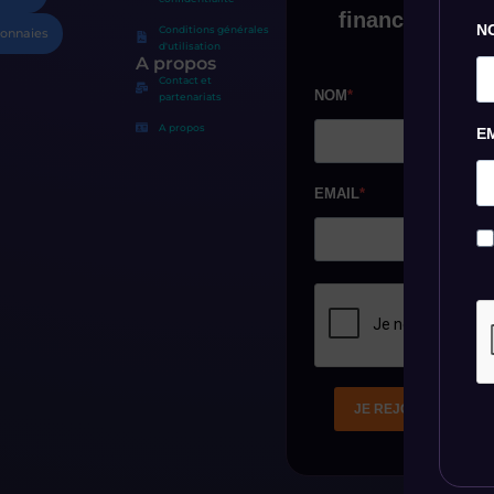
N
Conditions générales
onnaies
d'utilisation
A propos
Contact et
partenariats
A propos
E