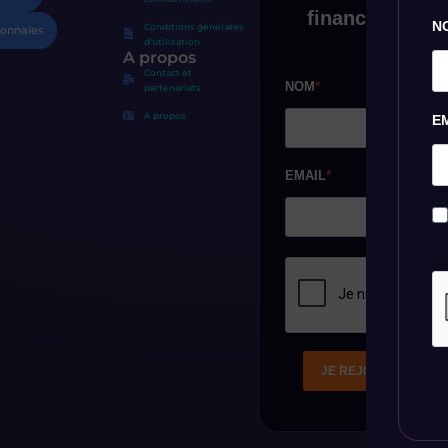
N
Conditions générales
onnaies
d'utilisation
A propos
Contact et
partenariats
A propos
E