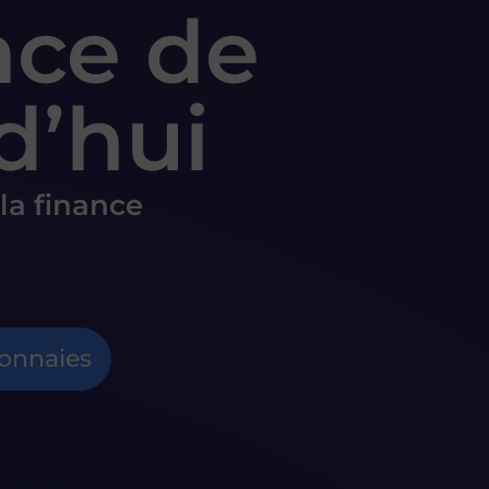
nce de
d’hui
la finance
onnaies