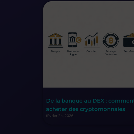
De la banque au DEX : commen
acheter des cryptomonnaies
février 24, 2026