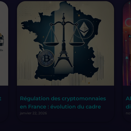
t
Régulation des cryptomonnaies
A
en France : évolution du cadre
d
janvier 22, 2026
no