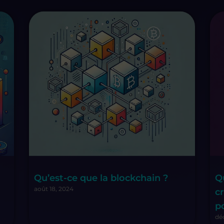
Qu’est-ce que la blockchain ?
Q
août 18, 2024
c
p
dé