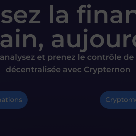
isez la fina
in, aujour
 analysez et prenez le contrôle de 
décentralisée avec Crypternon
ations
Cryptom