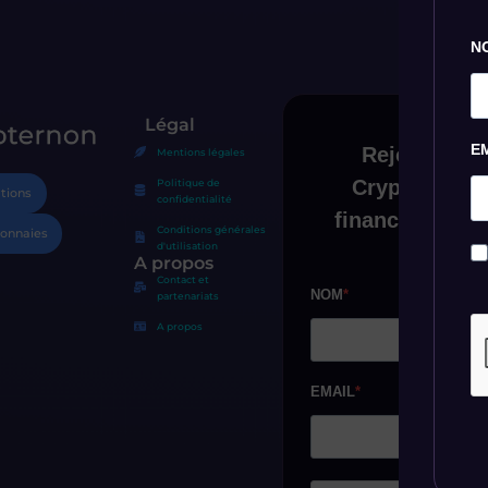
N
Légal
E
Mentions légales
Politique de
tions
confidentialité
Conditions générales
onnaies
d'utilisation
A propos
Contact et
partenariats
A propos