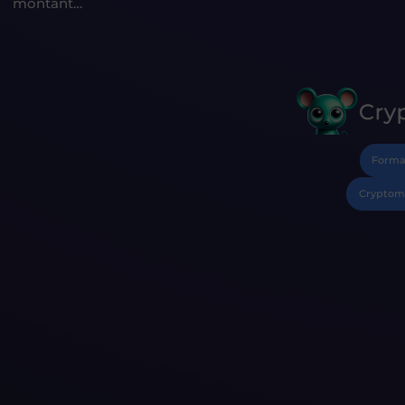
montant…
Forma
Cryptom