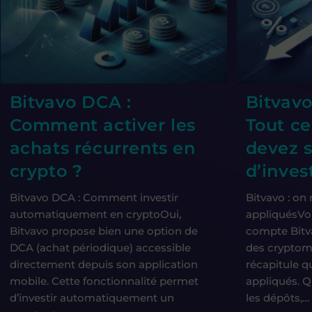
Bitvavo DCA :
Bitvavo
Comment activer les
Tout ce
achats récurrents en
devez s
crypto ?
d’invest
Bitvavo DCA : Comment investir
Bitvavo : on 
automatiquement en cryptoOui,
appliquésVou
Bitvavo propose bien une option de
compte Bitv
DCA (achat périodique) accessible
des cryptom
directement depuis son application
récapitule qu
mobile. Cette fonctionnalité permet
appliqués. Q
d’investir automatiquement un
les dépôts,…