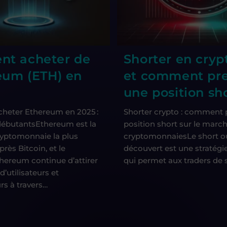
t acheter de
Shorter en crypt
eum (ETH) en
et comment pr
une position sh
eter Ethereum en 2025 :
Shorter crypto : comment 
débutantsEthereum est la
position short sur le marc
yptomonnaie la plus
cryptomonnaiesLe short ou
près Bitcoin, et le
découvert est une stratégi
hereum continue d’attirer
qui permet aux traders de 
d’utilisateurs et
rs à travers…