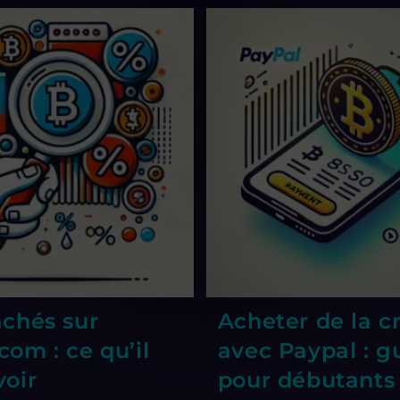
achés sur
Acheter de la c
com : ce qu’il
avec Paypal : g
voir
pour débutants