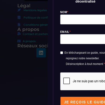
décentralisé
Légal
Mentions légales
NOM
Politique de confidentialité
Conditions générales d'utilisation
A propos
EMAIL
Contact et partenariats
A propos
Réseaux sociaux
En téléchargeant ce guide, vou
rejoignez notre newsletter.
Désinscription à tout moment.
JE REÇOIS LE GUID