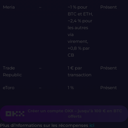
Meria
–
~1 % pour
Présent
BTC et ETH,
~2,4 % pour
les autres
via
virement,
+0,8 % par
CB
Trade
–
1 € par
Présent
Republic
transaction
eToro
–
1 %
Présent
Créer un compte OKX – jusqu’à 100 € en BTC
offerts
Plus di’nformations sur les récompenses
ici