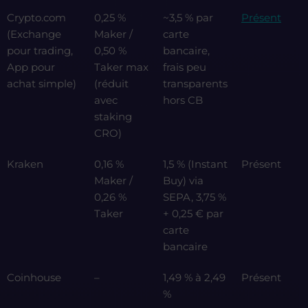
Crypto.com
0,25 %
~3,5 % par
Présent
(Exchange
Maker /
carte
pour trading,
0,50 %
bancaire,
App pour
Taker max
frais peu
achat simple)
(réduit
transparents
avec
hors CB
staking
CRO)
Kraken
0,16 %
1,5 % (Instant
Présent
Maker /
Buy) via
0,26 %
SEPA, 3,75 %
Taker
+ 0,25 € par
carte
bancaire
Coinhouse
–
1,49 % à 2,49
Présent
%