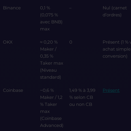
Binance
0,1 %
–
Nul (carnet
(0,075 %
d’ordres)
avec BNB)
max
OKX
≈ 0,20 %
0
Présent (1 % 
Maker /
achat simple
0,35 %
conversion)
Taker max
(Niveau
standard)
Coinbase
~0,6 %
1,49 % à 3,99
Présent
Maker / 1,2
% selon CB
% Taker
ou non CB
max
(Coinbase
Advanced)