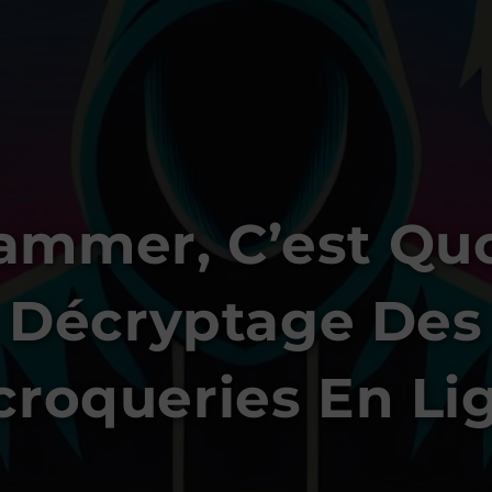
ammer, C’est Quo
Décryptage Des
croqueries En Li