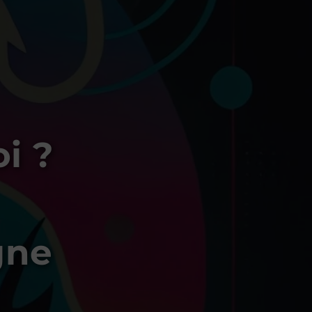
i ?
gne