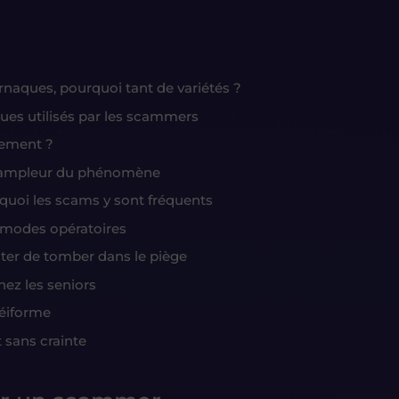
naques, pourquoi tant de variétés ?
es utilisés par les scammers
cement ?
 l’ampleur du phénomène
rquoi les scams y sont fréquents
 modes opératoires
iter de tomber dans le piège
hez les seniors
téiforme
t sans crainte