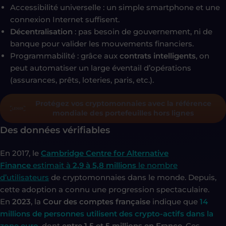
Accessibilité universelle : un simple smartphone et une
connexion Internet suffisent.
Décentralisation
: pas besoin de gouvernement, ni de
banque pour valider les mouvements financiers.
Programmabilité : grâce aux
contrats intelligents
, on
peut automatiser un large éventail d’opérations
(assurances, prêts, loteries, paris, etc.).
Protégez vos cryptomonnaies avec la référence
mondiale des portefeuilles hors lignes
Des données vérifiables
En 2017, le
Cambridge Centre for Alternative
Finance
estimait à
2,9 à 5,8 millions
le nombre
d’utilisateurs
de cryptomonnaies dans le monde. Depuis,
cette adoption a connu une progression spectaculaire.
En
2023
, la
Cour des comptes française
indique que
14
millions de personnes utilisent des crypto-actifs dans la
zone euro
, dont
entre 1,5 et 5 millions en France
. Ces