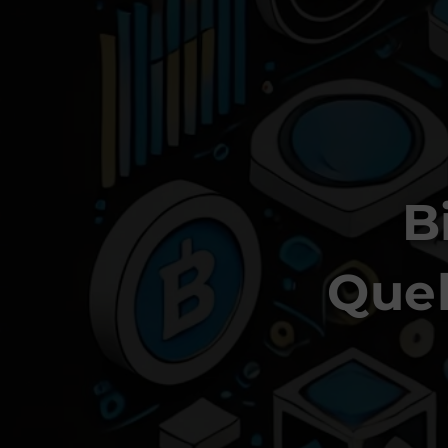
B
Quel