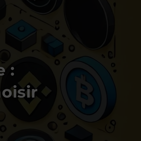
 :
oisir