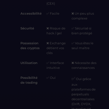
(CEX)
Accessibilité
✅ Facile
❌ Un peu plus
complexe
Sécurité
❌ Risque de
✅ Sécurisé si
hack / gel
bien protégé
Possession
❌ Exchange
✅ Vous êtes le
des cryptos
détient vos
seul maître
clés
Utilisation
✅ Interface
❌ Nécessite des
intuitive
connaissances
Possibilité
✅ Oui
✅
Oui grâce
de trading
aux
plateformes de
perpetuals
décentralisées
(Drift, DYDX,
Hyperliquid