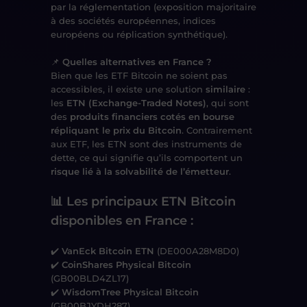
par la réglementation (exposition majoritaire
à des sociétés européennes, indices
européens ou réplication synthétique).
📌
Quelles alternatives en France ?
Bien que les ETF Bitcoin ne soient pas
accessibles, il existe une solution
similaire
:
les
ETN (Exchange-Traded Notes)
, qui sont
des
produits financiers cotés en bourse
répliquant le prix du Bitcoin
. Contrairement
aux ETF, les ETN sont des instruments de
dette, ce qui signifie qu’ils comportent un
risque lié à la solvabilité de l’émetteur
.
📊 Les principaux ETN Bitcoin
disponibles en France :
✔️
VanEck Bitcoin ETN
(DE000A28M8D0)
✔️
CoinShares Physical Bitcoin
(GB00BLD4ZL17)
✔️
WisdomTree Physical Bitcoin
(GB00BJYDH287)