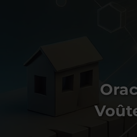
Orac
Voût