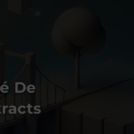
lé De
racts