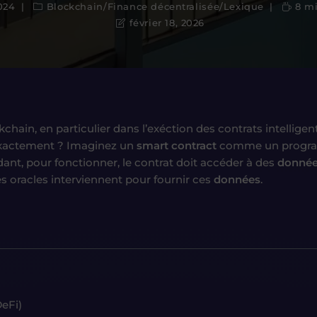
024
Blockchain
/
Finance décentralisée
/
Lexique
8 mi
février 18, 2026
chain, en particulier dans l’exéction des contrats intellige
l exactement ? Imaginez un
smart contract
comme un program
ant, pour fonctionner, le contrat doit accéder à des
donné
les oracles interviennent pour fournir ces
données
.
DeFi)