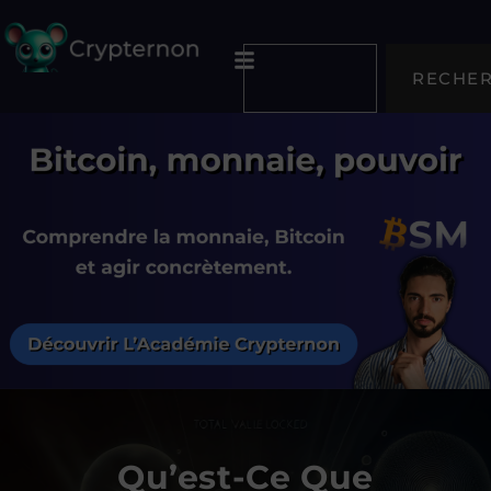
RECHE
Qu’est-Ce Que