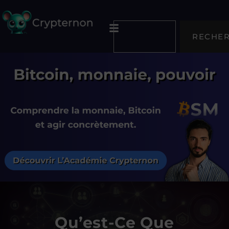
RECHE
Qu’est-Ce Que