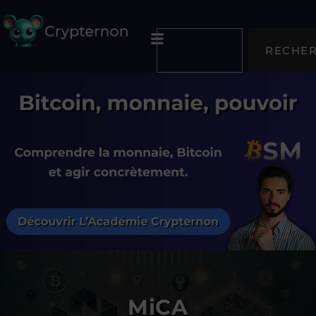
RECHE
MiCA